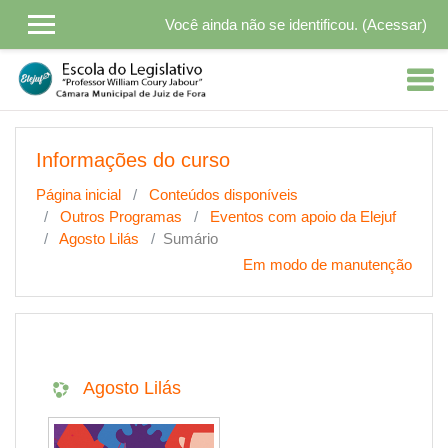
Ir para o conteúdo principal
Você ainda não se identificou. (
Acessar
)
Informações do curso
Página inicial
Conteúdos disponíveis
Outros Programas
Eventos com apoio da Elejuf
Agosto Lilás
Sumário
Em modo de manutenção
Agosto Lilás