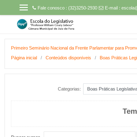
Ir para o conteúdo principal
Fale conosco : (32)3250-2930
E-mail :
escola
Primeiro Seminário Nacional da Frente Parlamentar para Prom
Página inicial
Conteúdos disponíveis
Boas Práticas Legi
Categorias:
Tem