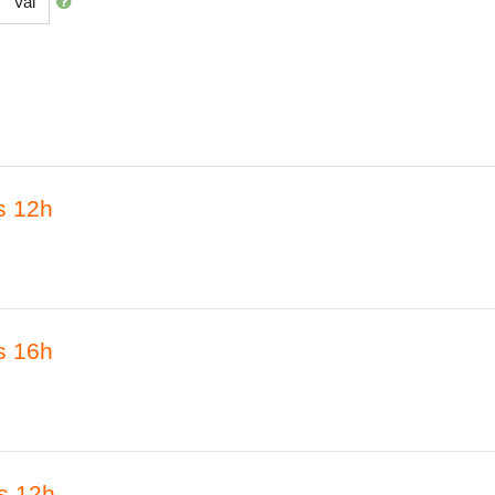
Vai
s 12h
s 16h
às 12h